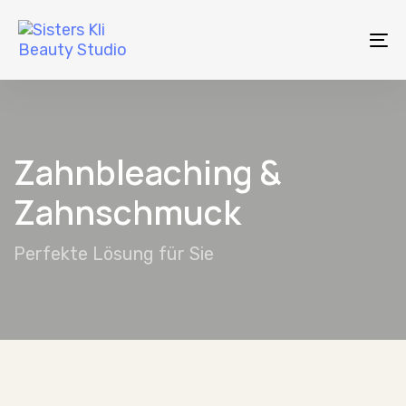
Skip
Skip
links
to
To
primary
na
navigation
Skip
to
Zahnbleaching &
content
Zahnschmuck
Perfekte Lösung für Sie